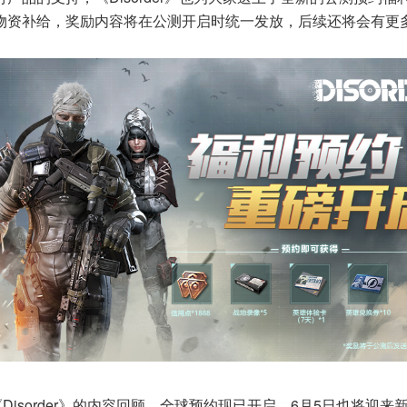
物资补给，奖励内容将在公测开启时统一发放，后续还将会有更
isorder》的内容回顾。全球预约现已开启，6月5日也将迎