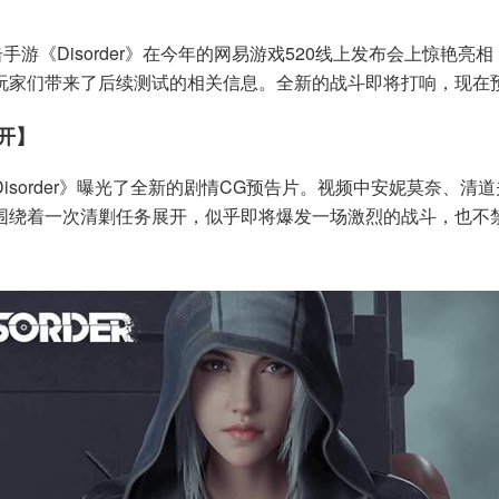
游《Disorder》在今年的网易游戏520线上发布会上惊艳亮
玩家们带来了后续测试的相关信息。全新的战斗即将打响，现在
开】
order》曝光了全新的剧情CG预告片。视频中安妮莫奈、清
围绕着一次清剿任务展开，似乎即将爆发一场激烈的战斗，也不