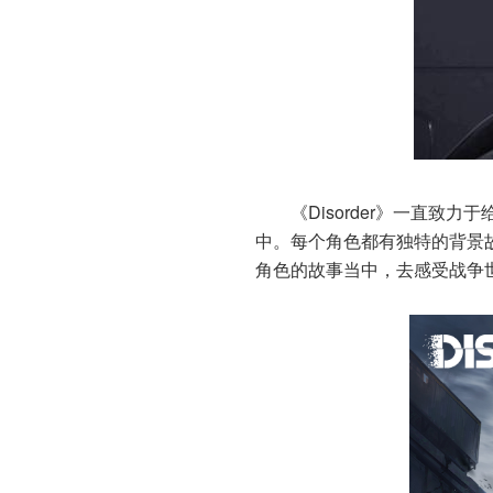
《Disorder》一直致力
中。每个角色都有独特的背景
角色的故事当中，去感受战争