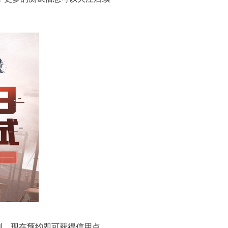
利。现在预约即可获得信用点、