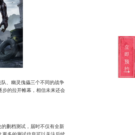
立
即
预
约
连队、幽灵傀儡三个不同的战争
逐步的拉开帷幕，相信未来还会
轮的删档测试，届时不仅有全新
？更多的测试信息可以关注后续